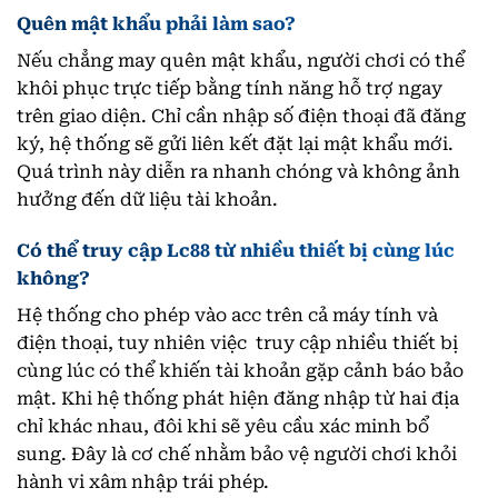
Quên mật khẩu phải làm sao?
Nếu chẳng may quên mật khẩu, người chơi có thể
khôi phục trực tiếp bằng tính năng hỗ trợ ngay
trên giao diện. Chỉ cần nhập số điện thoại đã đăng
ký, hệ thống sẽ gửi liên kết đặt lại mật khẩu mới.
Quá trình này diễn ra nhanh chóng và không ảnh
hưởng đến dữ liệu tài khoản.
Có thể truy cập Lc88 từ nhiều thiết bị cùng lúc
không?
Hệ thống cho phép vào acc trên cả máy tính và
điện thoại, tuy nhiên việc truy cập nhiều thiết bị
cùng lúc có thể khiến tài khoản gặp cảnh báo bảo
mật. Khi hệ thống phát hiện đăng nhập từ hai địa
chỉ khác nhau, đôi khi sẽ yêu cầu xác minh bổ
sung. Đây là cơ chế nhằm bảo vệ người chơi khỏi
hành vi xâm nhập trái phép.