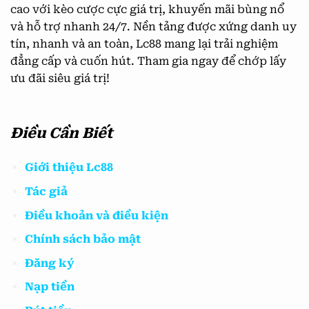
cao với kèo cược cực giá trị, khuyến mãi bùng nổ
và hỗ trợ nhanh 24/7. Nền tảng được xứng danh uy
tín, nhanh và an toàn, Lc88 mang lại trải nghiệm
đẳng cấp và cuốn hút. Tham gia ngay để chớp lấy
ưu đãi siêu giá trị!
Điều Cần Biết
Giới thiệu Lc88
Tác giả
Điều khoản và điều kiện
Chính sách bảo mật
Đăng ký
Nạp tiền