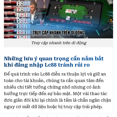
Truy cập nhanh trên di động
Những lưu ý quan trọng cần nắm bắt
khi đăng nhập Lc88 tránh rủi ro
Để quá trình vào Lc88 diễn ra thuận lợi và giữ an
toàn cho tài khoản, chúng ta cần quan tâm đến
nhiều chi tiết tưởng chừng nhỏ nhưng có ảnh
hưởng trực tiếp đến sự bảo mật. Một vài thao tác
đơn giản đôi khi lại chính là tấm lá chắn ngăn chặn
nguy cơ mất dữ liệu hoặc bị truy cập trái phép.