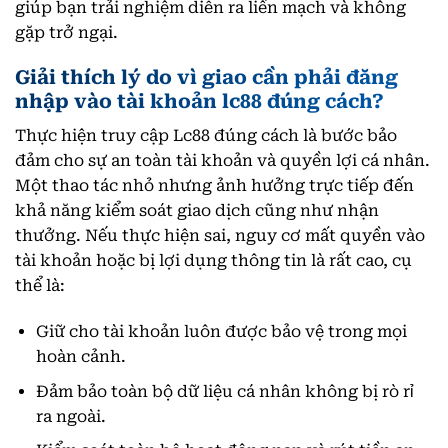
giúp bạn trải nghiệm diễn ra liền mạch và không
gặp trở ngại.
Giải thích lý do vì giao cần phải đăng
nhập vào tài khoản lc88 đúng cách?
Thực hiện truy cập Lc88 đúng cách là bước bảo
đảm cho sự an toàn tài khoản và quyền lợi cá nhân.
Một thao tác nhỏ nhưng ảnh hưởng trực tiếp đến
khả năng kiểm soát giao dịch cũng như nhận
thưởng. Nếu thực hiện sai, nguy cơ mất quyền vào
tài khoản hoặc bị lợi dụng thông tin là rất cao, cụ
thể là:
Giữ cho tài khoản luôn được bảo vệ trong mọi
hoàn cảnh.
Đảm bảo toàn bộ dữ liệu cá nhân không bị rò rỉ
ra ngoài.