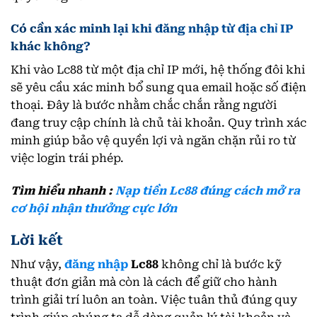
Có cần xác minh lại khi đăng nhập từ địa chỉ IP
khác không?
Khi vào Lc88 từ một địa chỉ IP mới, hệ thống đôi khi
sẽ yêu cầu xác minh bổ sung qua email hoặc số điện
thoại. Đây là bước nhằm chắc chắn rằng người
đang truy cập chính là chủ tài khoản. Quy trình xác
minh giúp bảo vệ quyền lợi và ngăn chặn rủi ro từ
việc login trái phép.
Tìm hiểu nhanh :
Nạp tiền Lc88 đúng cách mở ra
cơ hội nhận thưởng cực lớn
Lời kết
Như vậy,
đăng nhập
Lc88
không chỉ là bước kỹ
thuật đơn giản mà còn là cách để giữ cho hành
trình giải trí luôn an toàn. Việc tuân thủ đúng quy