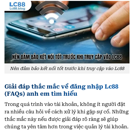
Nên đảm bảo kết nối tốt trước khi truy cập vào Lc88
Giải đáp thắc mắc về đăng nhập Lc88
(FAQs) anh em tìm hiểu
Trong quá trình vào tài khoản, không ít người đặt
ra nhiều câu hỏi về cách xử lý khi gặp sự cố. Những
thắc mắc này nếu được giải đáp rõ ràng sẽ giúp
chúng ta yên tâm hơn trong việc quản lý tài khoản.