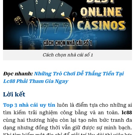
Cách chọn nhà cái số 1
Đọc nhanh:
Những Trò Chơi Dễ Thắng Tiền Tại
Lc88 Phải Tham Gia Ngay
Lời kết
Top 3 nhà cái uy tín
luôn là điểm tựa cho những ai
tìm kiếm trải nghiệm công bằng và an toàn.
lc88
c
ùng hai thương hiệu còn lại tạo nên bức tranh đa
dạng nhưng đồng thời vẫn giữ được sự minh bạch.