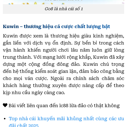
Go8 là nhà cái số 1
Kuwin – thương hiệu cá cược chất lượng bật
Kuwin được xem là thương hiệu giàu kinh nghiệm,
gắn liền với dịch vụ ổn định. Sự bền bỉ trong cách
vận hành khiến người chơi lâu năm luôn giữ lòng
trung thành. Với mạng lưới rộng khắp, Kuwin đã xây
dựng một cộng đồng đông đảo.
Kuwin chú trọng
đến hệ thống kiểm soát gian lận, đảm bảo công bằng
cho mọi ván cược. Ngoài ra chính sách chăm sóc
khách hàng thường xuyên được nâng cấp để theo
kịp nhu cầu ngày càng cao.
Bài viết liên quan đến lc88 lừa đảo có thật không
Top nhà cái khuyến mãi khủng nhất cùng các ưu
đãi chất 2025