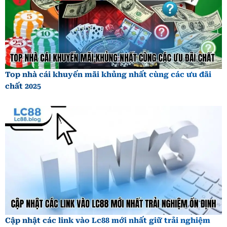
Top nhà cái khuyến mãi khủng nhất cùng các ưu đãi
chất 2025
Cập nhật các link vào Lc88 mới nhất giữ trải nghiệm