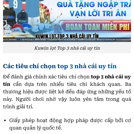
Kuwin lọt Top 3 nhà cái uy tín
Các tiêu chí chọn top 3 nhà cái uy tín
Để đánh giá chính xác tiêu chí chọn
top 3 nhà cái uy
tín
cần dựa trên nhiều tiêu chí khách quan. Ba
thương hiệu được liệt kê đều đáp ứng những yếu tố
này. Người chơi nhờ vậy luôn yên tâm trong quá
trình giải trí.
Giấy phép hoạt động hợp pháp được cấp bởi cơ
quan quản lý quốc tế.