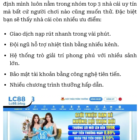
định mình luôn nằm trong nhóm top 3 nhà cái uy tín
mà bất cứ người chơi nào cũng muốn thử.
Đặc biệt
bạn sẽ thấy nhà cái còn nhiều ưu điểm:
Giao dịch nạp rút nhanh trong vài phút.
Đội ngũ hỗ trợ nhiệt tình bằng nhiều kênh.
Hệ thống trò giải trí phong phú với nhiều sảnh
lớn.
Bảo mật tài khoản bằng công nghệ tiên tiến.
Nhiều chương trình thưởng hấp dẫn.